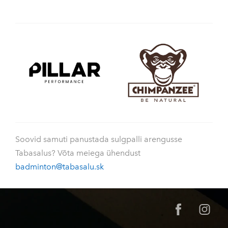
Soovid samuti panustada sulgpalli arengusse
Tabasalus? Võta meiega ühendust
badminton@tabasalu.sk