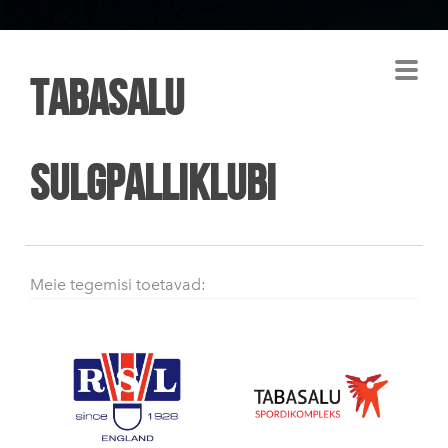
Tabasalu
Sulgpalliklubi
Meie tegemisi toetavad: