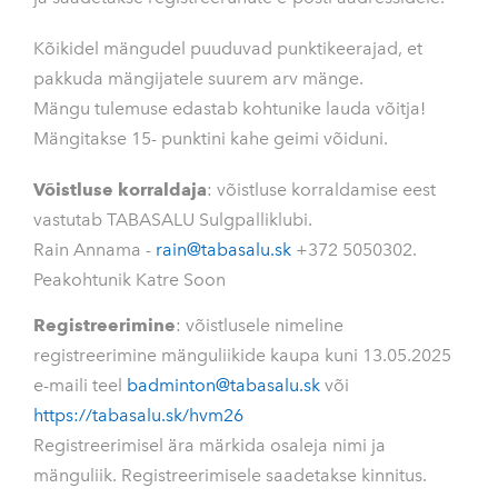
Kõikidel mängudel puuduvad punktikeerajad, et
pakkuda mängijatele suurem arv mänge.
Mängu tulemuse edastab kohtunike lauda võitja!
Mängitakse 15- punktini kahe geimi võiduni.
Võistluse korraldaja
: võistluse korraldamise eest
vastutab TABASALU Sulgpalliklubi.
Rain Annama -
rain@tabasalu.sk
+372 5050302.
Peakohtunik Katre Soon
Registreerimine
: võistlusele nimeline
registreerimine mänguliikide kaupa kuni 13.05.2025
e-maili teel
badminton@tabasalu.sk
või
https://tabasalu.sk/hvm26
Registreerimisel ära märkida osaleja nimi ja
mänguliik. Registreerimisele saadetakse kinnitus.