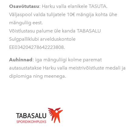
Osavõtutasu
: Harku valla elanikele TASUTA.
Väljaspool valda tulijatele 10€ mängija kohta ühe
mänguliig eest.
Võistlustasu palume üle kanda TABASALU
Sulgpalliklubi arvelduskontole
EE034204278642223808.
Auhinnad
: iga mänguliigi kolme paremat
autasustatakse Harku valla meistrivõistluste medali ja
diplomiga ning meenega.