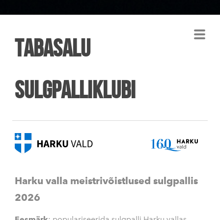
Tabasalu
Sulgpalliklubi
Harku valla meistrivõistlused sulgpallis
2026
Eesmärk
: populariseerida sulgpalli Harku vallas.