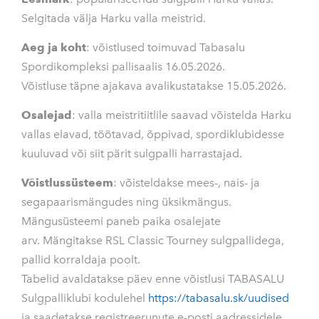
Selgitada välja Harku valla meistrid.
Aeg ja koht
: võistlused toimuvad Tabasalu
Spordikompleksi pallisaalis 16.05.2026.
Võistluse täpne ajakava avalikustatakse 15.05.2026.
Osalejad
: valla meistritiitlile saavad võistelda Harku
vallas elavad, töötavad, õppivad, spordiklubidesse
kuuluvad või siit pärit sulgpalli harrastajad.
Võistlussüsteem
: võisteldakse mees-, nais- ja
segapaarismängudes ning üksikmängus.
Mängusüsteemi paneb paika osalejate
arv.
Mängitakse RSL Classic Tourney sulgpallidega,
pallid korraldaja poolt.
Tabelid avaldatakse päev enne võistlusi TABASALU
Sulgpalliklubi kodulehel
https://tabasalu.sk/uudised
ja saadetakse registreerunute e-posti aadressidele.