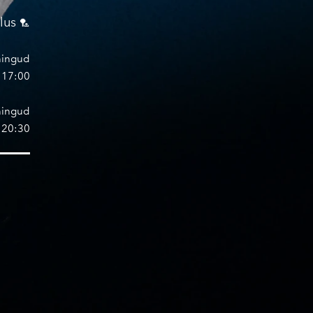
alus
🏸
ningud
– 17:00
ningud
– 20:30