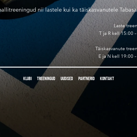
allitreeningud nii lastele kui ka täiskasvanutele Tabas
Laste tree
T ja R kell 15:00 
Täiskasvanute tree
E ja N kell 19:00 
KLUBI
TREENINGUD
UUDISED
PARTNERID
KONTAKT